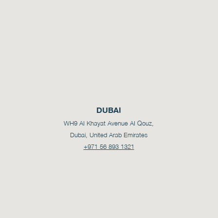
DUBAI
WH9 AI Khayat Avenue AI Qouz,
Dubai, United Arab Emirates
+971 56 893 1321