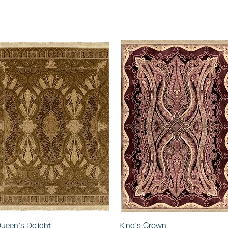
ueen's Delight
King's Crown