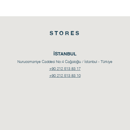
STORES
İSTANBUL
Nuruosmaniye Caddesi No:4
Cağaloğlu / İstanbul - Türkiye
+90 212 513 83 17
+90 212 513 83 10