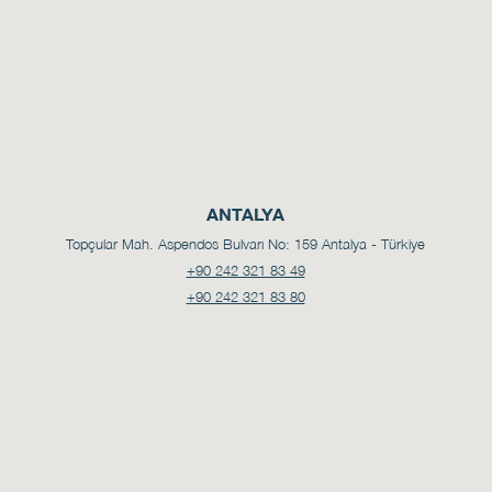
ANTALYA
Topçular Mah. Aspendos Bulvarı No: 159
Antalya - Türkiye
+90 242 321 83 49
+90 242 321 83 80