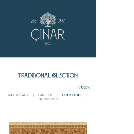
TRADITIONAL COLLECTiON
< back
ARABESQUE
|
EMBLEM
|
FOLKLORE
|
SURVEYOR