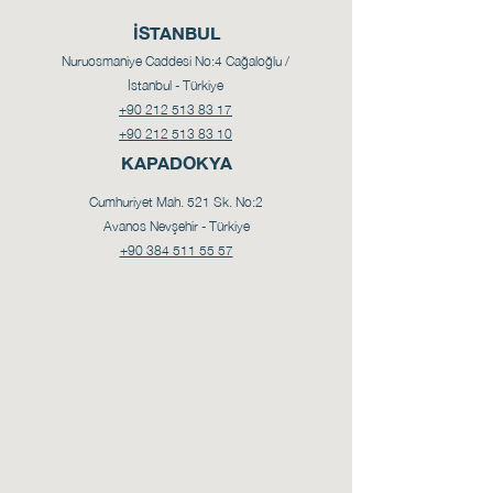
İSTANBUL
Nuruosmaniye Caddesi No:4
Cağaloğlu /
İstanbul - Türkiye
+90 212 513 83 17
+90 212 513 83 10
KAPADOKYA
Cumhuriyet Mah. 521 Sk. No:2
Avanos Nevşehir - Türkiye
+90 384 511 55 57